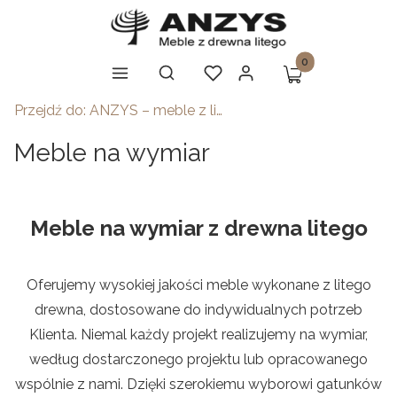
Produkty w koszy
Otwórz wyszukiwarkę
Szukaj
Koszyk
Menu
Ulubione
Zaloguj się
Przejdź do:
ANZYS – meble z litego drewna produkowane w Polsce przez AANGOO
Meble na wymiar
Meble na wymiar z drewna litego
Oferujemy wysokiej jakości meble wykonane z litego
drewna, dostosowane do indywidualnych potrzeb
Klienta. Niemal każdy projekt realizujemy na wymiar,
według dostarczonego projektu lub opracowanego
wspólnie z nami. Dzięki szerokiemu wyborowi gatunków