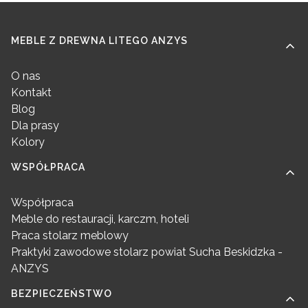
Linki w stopce
MEBLE Z DREWNA LITEGO ANZYS
O nas
Kontakt
Blog
Dla prasy
Kolory
WSPÓŁPRACA
Współpraca
Meble do restauracji, karczm, hoteli
Praca stolarz meblowy
Praktyki zawodowe stolarz powiat Sucha Beskidzka -
ANZYS
BEZPIECZEŃSTWO