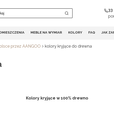
33
pon
Wyczyść
Szukaj
OMIESZCZENIA
MEBLE NA WYMIAR
KOLORY
FAQ
JAK ZA
Polsce przez AANGOO
kolory kryjące do drewna
a
Kolory kryjące w 100% drewno