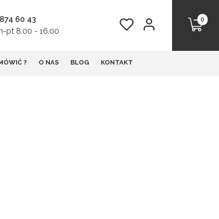
 874 60 43
Produkt
Ulubione
Zaloguj się
Koszyk
-pt 8.00 - 16.00
MÓWIĆ ?
O NAS
BLOG
KONTAKT