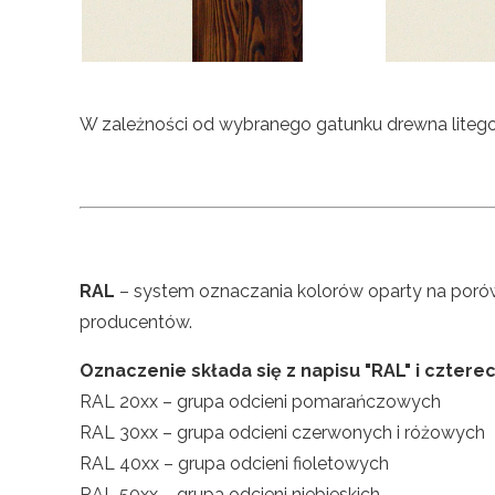
W zależności od wybranego gatunku drewna litego 
RAL
– system oznaczania kolorów oparty na porów
producentów.
Oznaczenie składa się z napisu "RAL" i czterec
RAL 20xx – grupa odcieni pomarańczowych
RAL 30xx – grupa odcieni czerwonych i różowych
RAL 40xx – grupa odcieni fioletowych
RAL 50xx – grupa odcieni niebieskich