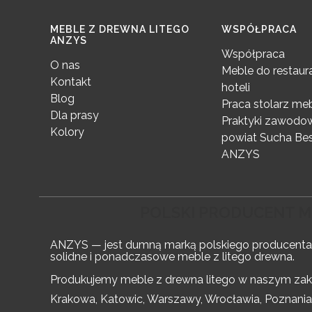
Linki w stopce
MEBLE Z DREWNA LITEGO
WSPÓŁPRACA
ANZYS
Współpraca
O nas
Meble do restaura
Kontakt
hoteli
Blog
Praca stolarz m
Dla prasy
Praktyki zawodow
Kolory
powiat Sucha Bes
ANZYS
POLSKI PRODUCENT ME
ANZYS — jest dumną marką polskiego producenta
solidne i ponadczasowe meble z litego drewna.
Produkujemy meble z drewna litego w naszym zakła
Krakowa, Katowic, Warszawy, Wrocławia, Poznani