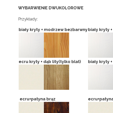
WYBARWIENIE DWUKOLOROWE
Przykłady:
biały kryty + modrzew bezbarwny
biały kryty
ecru kryty + dąb lity(tylko blat)
biały kryty 
ecru+patyna brąz
ecru+patyna