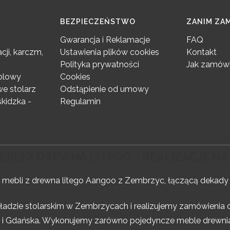
BEZPIECZEŃSTWO
ZANIM ZA
Gwarancja i Reklamacje
FAQ
cji, karczm,
Ustawienia plików cookies
Kontakt
Polityka prywatności
Jak zamówi
eblowy
Cookies
e stolarz
Odstąpienie od umowy
kidzka -
Regulamin
BLI Z DREWNA LITEGO – REALIZACJE NA 
 mebli z drewna litego Aangoo z Zembrzyc, łączącą dekad
dzie stolarskim w Zembrzycach i realizujemy zamówienia dla
a i Gdańska. Wykonujemy zarówno pojedyncze meble drewnia