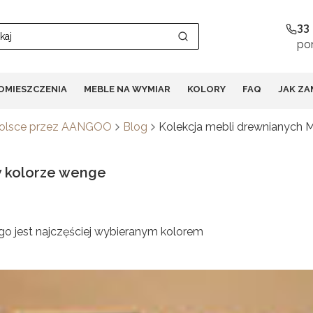
33
pon
Wyczyść
Szukaj
OMIESZCZENIA
MEBLE NA WYMIAR
KOLORY
FAQ
JAK ZA
Polsce przez AANGOO
Blog
Kolekcja mebli drewnianych 
w kolorze wenge
go jest najczęściej wybieranym kolorem