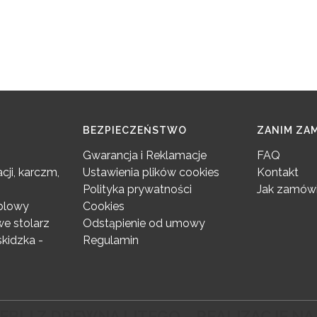
BEZPIECZEŃSTWO
ZANIM ZA
Gwarancja i Reklamacje
FAQ
cji, karczm,
Ustawienia plików cookies
Kontakt
Polityka prywatności
Jak zamówi
eblowy
Cookies
e stolarz
Odstąpienie od umowy
kidzka -
Regulamin
BLI Z DREWNA LITEGO – REALIZACJE NA 