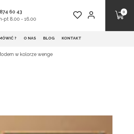
 874 60 43
Produkt
Ulubione
Zaloguj się
Koszyk
-pt 8.00 - 16.00
MÓWIĆ ?
O NAS
BLOG
KONTAKT
Modern w kolorze wenge