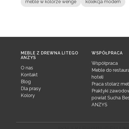
meble w kolorze wenge
kolekcja modern
Linki w stopce
MEBLE Z DREWNA LITEGO
WSPÓŁPRACA
ANZYS
Współpraca
O nas
Meble do restaura
Kontakt
hoteli
Blog
Praca stolarz m
Dla prasy
Praktyki zawodow
Kolory
powiat Sucha Bes
ANZYS
POLSKI PRODUCENT ME