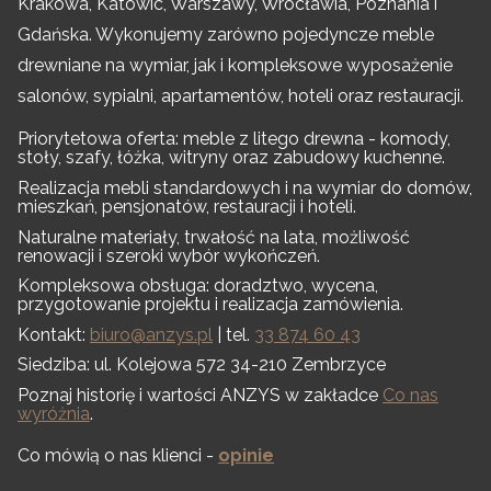
Krakowa, Katowic, Warszawy, Wrocławia, Poznania i
Gdańska. Wykonujemy zarówno pojedyncze meble
drewniane na wymiar, jak i kompleksowe wyposażenie
salonów, sypialni, apartamentów, hoteli oraz restauracji.
Priorytetowa oferta: meble z litego drewna - komody,
stoły, szafy, łóżka, witryny oraz zabudowy kuchenne.
Realizacja mebli standardowych i na wymiar do domów,
mieszkań, pensjonatów, restauracji i hoteli.
Naturalne materiały, trwałość na lata, możliwość
renowacji i szeroki wybór wykończeń.
Kompleksowa obsługa: doradztwo, wycena,
przygotowanie projektu i realizacja zamówienia.
Kontakt:
biuro@anzys.pl
| tel.
33 874 60 43
Siedziba: ul. Kolejowa 572 34-210 Zembrzyce
Poznaj historię i wartości ANZYS w zakładce
Co nas
wyróżnia
.
Co mówią o nas klienci -
opinie