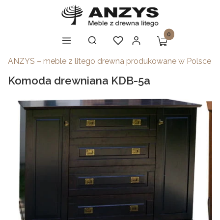
Produkty w koszy
Otwórz wyszukiwarkę
Szukaj
Koszyk
Menu
Ulubione
Zaloguj się
ANZYS – meble z litego drewna produkowane w Polsce
Komoda drewniana KDB-5a