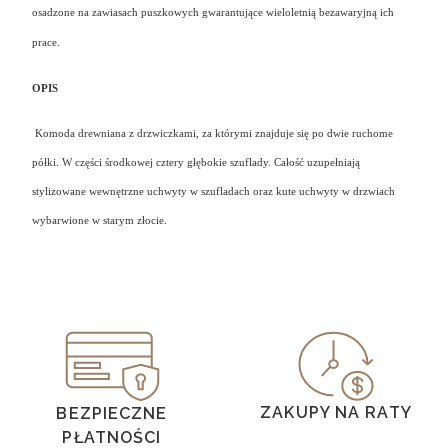
osadzone na zawiasach puszkowych gwarantujące wieloletnią bezawaryjną ich
prace.
OPIS
Komoda drewniana z drzwiczkami, za którymi znajduje się po dwie ruchome
półki. W części środkowej cztery głębokie szuflady.
Całość uzupełniają
stylizowane wewnętrzne uchwyty w szufladach oraz kute uchwyty w drzwiach
wybarwione w starym złocie.
ZAKUPY NA RATY
BEZPIECZNE
PŁATNOŚCI