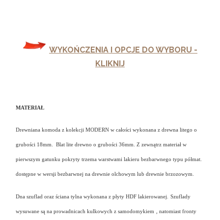
WYKOŃCZENIA I OPCJE DO WYBORU -
KLIKNIJ
MATERIAŁ
Drewniana komoda z kolekcji MODERN w całości wykonana z drewna litego o
grubości 18mm. Blat lite drewno o grubości 36mm. Z zewnątrz materiał w
pierwszym gatunku
pokryty trzema warstwami lakieru bezbarwnego typu półmat.
dostępne w wersji bezbarwnej na drewnie olchowym lub drewnie brzozowym.
Dna szuflad oraz ściana tylna wykonana z płyty HDF lakierowanej.
Szuflady
wysuwane są na prowadnicach
kulkowych z samodomykiem
, natomiast fronty