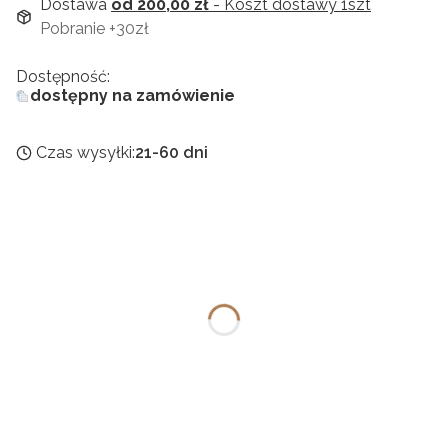
Dostawa
od 200,00 zł
- Koszt dostawy 1szt
Pobranie +30zł
Dostępność:
dostępny na zamówienie
Czas wysyłki:
21-60 dni
Wybierz wariant produktu:
Poszczególne warianty mogą różnić się ceną
Kolor główny
*
Wybierz
Prowadnice
*