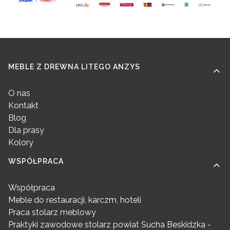
Linki w stopce
MEBLE Z DREWNA LITEGO ANZYS
O nas
Kontakt
Blog
Dla prasy
Kolory
WSPÓŁPRACA
Współpraca
Meble do restauracji, karczm, hoteli
Praca stolarz meblowy
Praktyki zawodowe stolarz powiat Sucha Beskidzka -