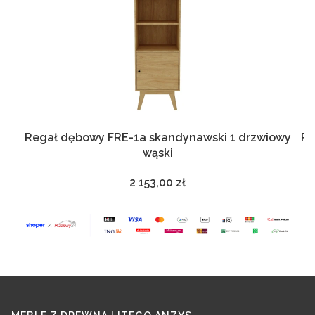
Regał dębowy FRE-1a skandynawski 1 drzwiowy
Rega
wąski
2 153,00 zł
Cena