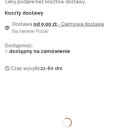
Ceny podane bez kosztów dostawy.
Koszty dostawy
Dostawa
od 0,00 zł
- Darmowa dostawa
Na terenie Polski
Dostępność:
dostępny na zamówienie
Czas wysyłki:
21-60 dni
Wybierz wariant produktu:
Poszczególne warianty mogą różnić się ceną
Drewno
*