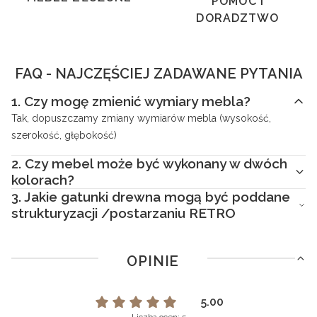
POMOC I
DORADZTWO
FAQ - NAJCZĘŚCIEJ ZADAWANE PYTANIA
1.
Czy mogę zmienić wymiary mebla?
Tak, dopuszczamy zmiany wymiarów mebla (wysokość,
szerokość, głębokość)
2.
Czy mebel może być wykonany w dwóch
kolorach?
3.
Jakie gatunki drewna mogą być poddane
strukturyzacji /postarzaniu RETRO
OPINIE
5.00
Liczba ocen: 5