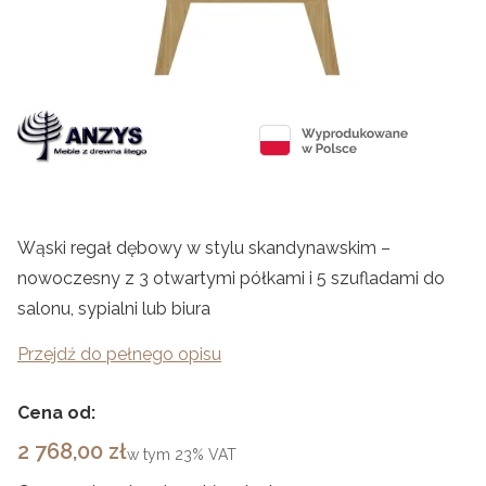
Wąski regał dębowy w stylu skandynawskim –
nowoczesny z 3 otwartymi półkami i 5 szufladami do
salonu, sypialni lub biura
Przejdź do pełnego opisu
Cena od:
Cena
2 768,00 zł
w tym
23%
VAT