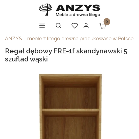
Produkty w koszy
Otwórz wyszukiwarkę
Szukaj
Koszyk
Menu
Ulubione
Zaloguj się
ANZYS – meble z litego drewna produkowane w Polsce
Regał dębowy FRE-1f skandynawski 5
szuflad wąski