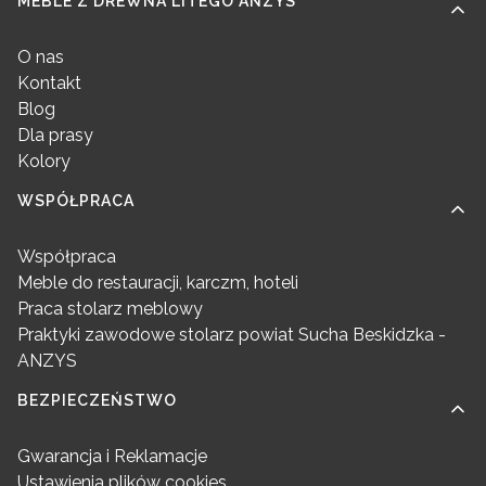
Linki w stopce
MEBLE Z DREWNA LITEGO ANZYS
O nas
Kontakt
Blog
Dla prasy
Kolory
WSPÓŁPRACA
Współpraca
Meble do restauracji, karczm, hoteli
Praca stolarz meblowy
Praktyki zawodowe stolarz powiat Sucha Beskidzka -
ANZYS
BEZPIECZEŃSTWO
Gwarancja i Reklamacje
Ustawienia plików cookies