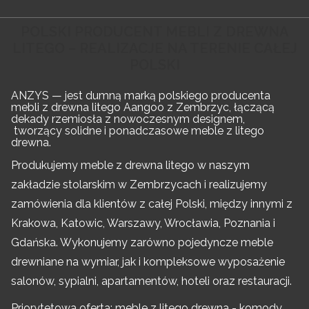
POLSKI PRODUCENT MEBLI Z DREWNA
LITEGO – REALIZACJE NA TERENIE CAŁEJ
POLSKI
ANZYS — jest dumną marką polskiego producenta
mebli z drewna litego Aangoo z Zembrzyc, łączącą
dekady rzemiosła z nowoczesnym designem,
tworzący solidne i ponadczasowe meble z litego
drewna.
Produkujemy meble z drewna litego w naszym
zakładzie stolarskim w Zembrzycach i realizujemy
zamówienia dla klientów z całej Polski, między innymi z
Krakowa, Katowic, Warszawy, Wrocławia, Poznania i
Gdańska. Wykonujemy zarówno pojedyncze meble
drewniane na wymiar, jak i kompleksowe wyposażenie
salonów, sypialni, apartamentów, hoteli oraz restauracji.
Priorytetowa oferta: meble z litego drewna - komody,