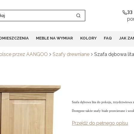
33
pon
Wyczyść
Szukaj
OMIESZCZENIA
MEBLE NA WYMIAR
KOLORY
FAQ
JAK ZA
Polsce przez AANGOO
Szafy drewniane
Szafa dębowa li
Szafa dębowa lita do pokoju, trzydrzwiowa
Dostępne także szafy białe przecierane i wo
Przejdź do pełnego opisu