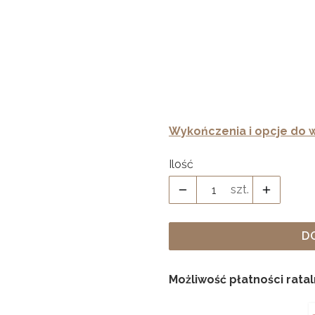
Prowadnice
*
Wykończenia i opcje do w
Ilość
szt.
D
Możliwość płatności rata