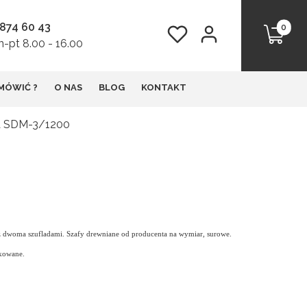
 874 60 43
Produkt
Ulubione
Zaloguj się
Koszyk
-pt 8.00 - 16.00
MÓWIĆ ?
O NAS
BLOG
KONTAKT
ta SDM-3/1200
 z dwoma szufladami. Szafy drewniane od producenta na wymiar, surowe.
skowane.