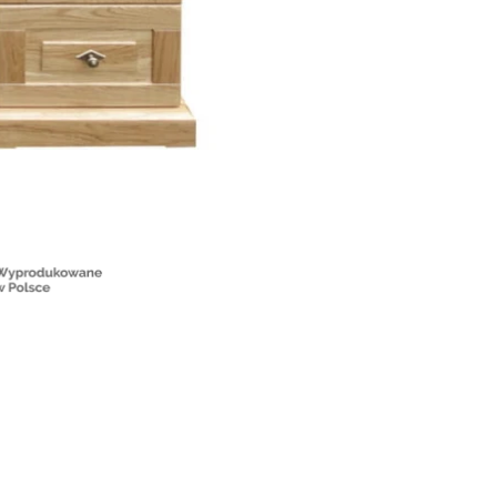
Wybierz
Kolor główny
*
Wybierz
II kolor
*
Wybierz
Strukturyzacja RETRO
*
Wybierz
Drewno
*