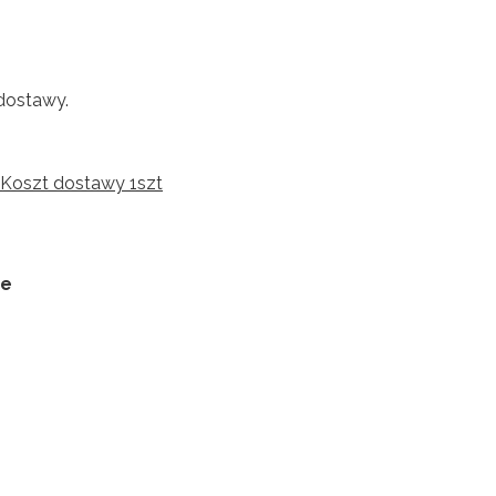
dostawy.
 Koszt dostawy 1szt
ie
:
 różnić się ceną