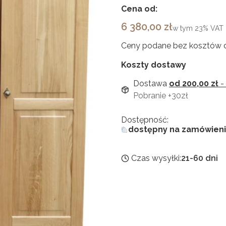
Cena od:
Cena
6 380,00 zł
w tym
23%
VAT
Ceny podane bez kosztów 
Koszty dostawy
Dostawa
od 200,00 zł
-
Pobranie +30zł
Dostępność:
dostępny na zamówien
Czas wysyłki:
21-60 dni
Wybierz wariant produktu
Poszczególne warianty mogą
Układ
*