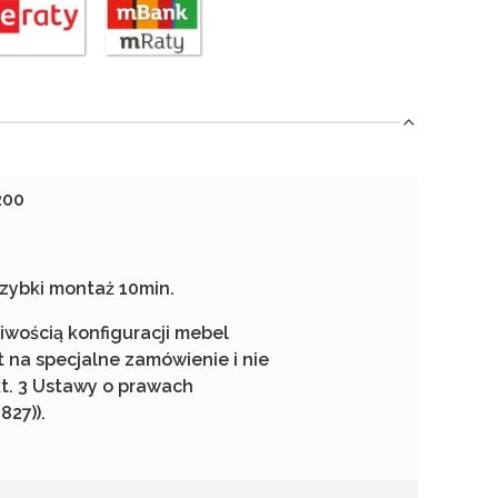
200
zybki montaż 10min.
wością konfiguracji mebel
t na specjalne zamówienie i nie
kt. 3 Ustawy o prawach
827)).