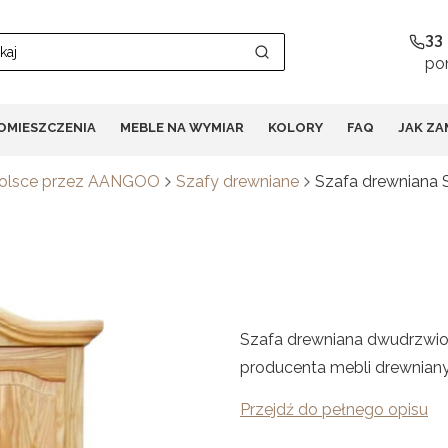
33
pon
Wyczyść
Szukaj
OMIESZCZENIA
MEBLE NA WYMIAR
KOLORY
FAQ
JAK ZA
Polsce przez AANGOO
Szafy drewniane
Szafa drewniana
Szafa drewniana dwudrzwio
producenta mebli drewniany
Przejdź do pełnego opisu