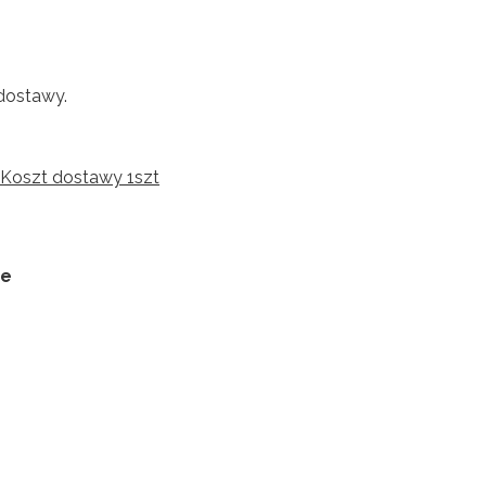
dostawy.
 Koszt dostawy 1szt
ie
:
 różnić się ceną