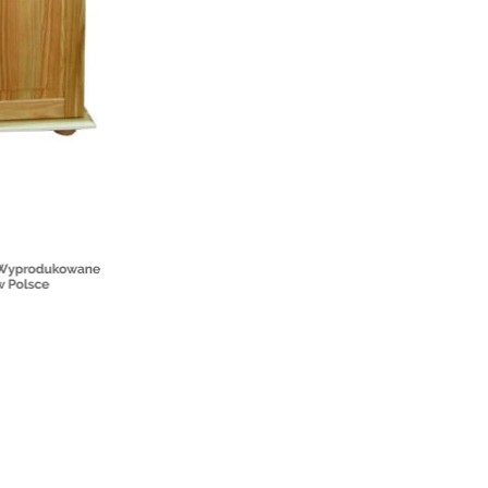
Wybierz
Kolor główny
*
Wybierz
II kolor
*
Wybierz
Strukturyzacja RETRO
*
Wybierz
Drewno
*