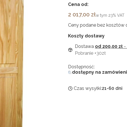
Cena od:
Cena
2 017,00 zł
w tym
23%
VAT
Ceny podane bez kosztów 
Koszty dostawy
Dostawa
od 200,00 zł
-
Pobranie +30zł
Dostępność:
dostępny na zamówien
Czas wysyłki:
21-60 dni
Wybierz wariant produktu
Poszczególne warianty mogą
Układ
*