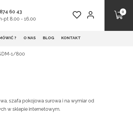
 874 60 43
Produkt
Ulubione
Zaloguj się
Koszyk
-pt 8.00 - 16.00
MÓWIĆ ?
O NAS
BLOG
KONTAKT
 SDM-1/800
wa, szafa pokojowa surowa i na wymiar od
ch w sklepie internetowym.