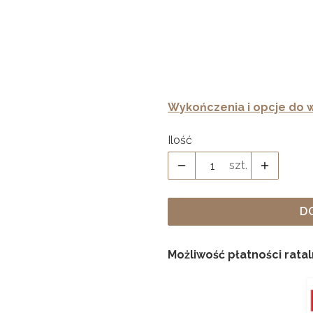
Podział wew.
*
Wybierz
Wykończenia i opcje do w
Ilość
szt.
D
Możliwość płatności rata