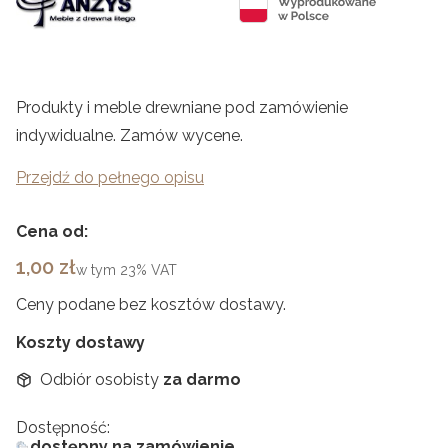
Produkty i meble drewniane pod zamówienie
indywidualne. Zamów wycene.
Przejdź do pełnego opisu
Cena od:
Cena
1,00 zł
w tym
23%
VAT
Ceny podane bez kosztów dostawy.
Koszty dostawy
Odbiór osobisty
za darmo
Dostępność:
dostępny na zamówienie