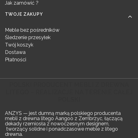
Jak zamówić ?
TWOJE ZAKUPY
Meble bez pośredników
Śledzenie przesyłek
Twój koszyk
Dostawa
Płatności
POLSKI PRODUCENT MEBLI Z DREWNA
LITEGO – REALIZACJE NA TERENIE CAŁEJ
POLSKI
ANZYS — jest dumną marką polskiego producenta
mebli z drewna litego Aangoo z Zembrzyc, łączącą
dekady rzemiosła z nowoczesnym designem,
tworzący solidne i ponadczasowe meble z litego
drewna.