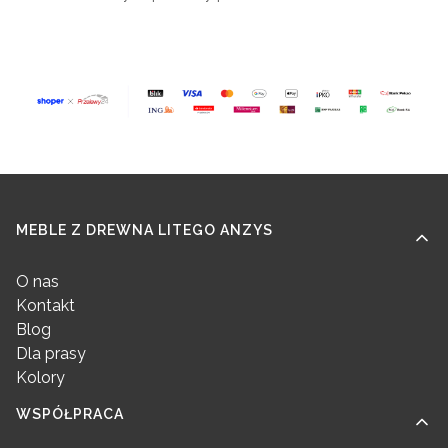
Linki w stopce
MEBLE Z DREWNA LITEGO ANZYS
O nas
Kontakt
Blog
Dla prasy
Kolory
WSPÓŁPRACA