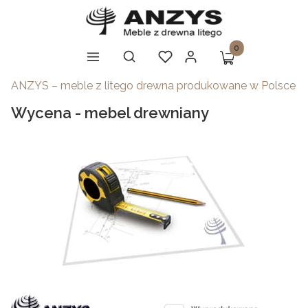
Produkty w koszy
Otwórz wyszukiwarkę
Szukaj
Koszyk
Menu
Ulubione
Zaloguj się
ANZYS – meble z litego drewna produkowane w Polsce
Wycena - mebel drewniany