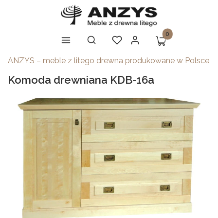
Produkty w koszy
Otwórz wyszukiwarkę
Szukaj
Koszyk
Menu
Ulubione
Zaloguj się
ANZYS – meble z litego drewna produkowane w Polsce
Komoda drewniana KDB-16a