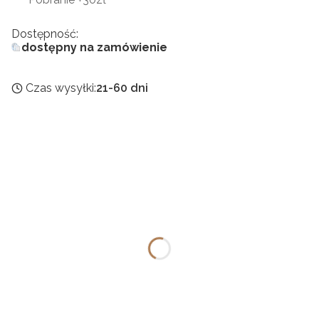
Dostępność:
dostępny na zamówienie
Czas wysyłki:
21-60 dni
Wybierz wariant produktu:
Poszczególne warianty mogą różnić się ceną
II kolor
*
Wybierz
Drewno
*