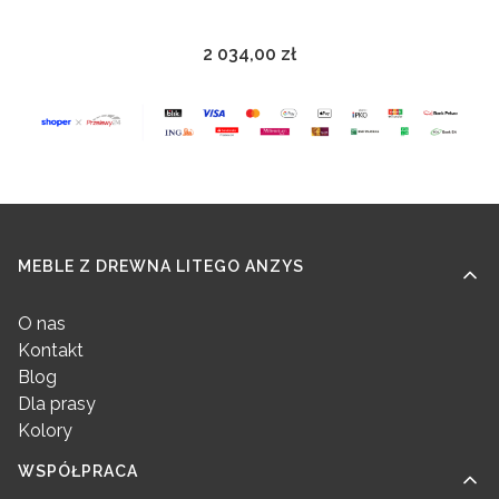
2 034,00 zł
Cena
Linki w stopce
MEBLE Z DREWNA LITEGO ANZYS
O nas
Kontakt
Blog
Dla prasy
Kolory
WSPÓŁPRACA