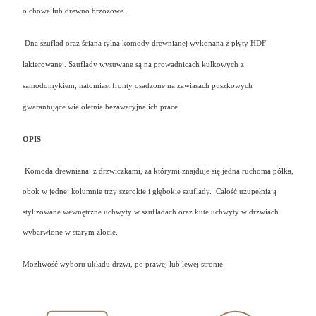
olchowe lub drewno brzozowe.
Dna szuflad oraz ściana tylna
komody drewnianej
wykonana z płyty HDF
lakierowanej.
Szuflady wysuwane są na prowadnicach kulkowych z
samodomykiem
, natomiast fronty osadzone na zawiasach puszkowych
gwarantujące wieloletnią bezawaryjną ich prace.
OPIS
Komoda drewniana z drzwiczkami, za którymi znajduje się jedna ruchoma półka,
obok w jednej kolumnie trzy szerokie i głębokie szuflady.
Całość uzupełniają
stylizowane wewnętrzne uchwyty w szufladach oraz kute uchwyty w drzwiach
wybarwione w starym złocie.
Możliwość wyboru układu drzwi, po prawej lub lewej stronie.