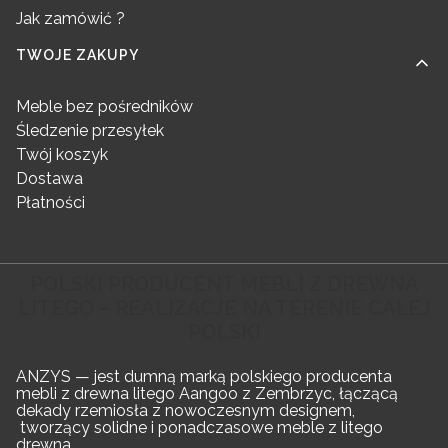
Jak zamówić ?
TWOJE ZAKUPY
Meble bez pośredników
Śledzenie przesyłek
Twój koszyk
Dostawa
Płatności
POLSKI PRODUCENT MEBLI Z DREWNA
LITEGO – REALIZACJE NA TERENIE CAŁEJ
POLSKI
ANZYS — jest dumną marką polskiego producenta
mebli z drewna litego Aangoo z Zembrzyc, łączącą
dekady rzemiosła z nowoczesnym designem,
tworzący solidne i ponadczasowe meble z litego
drewna.